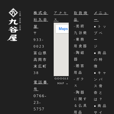
アクセ
取扱商
株式会
メニュ
ス
品
社九谷
ー
-美術
●トッ
屋
九谷焼
プペ
〒
-業務
ー
933-
用食器
ジ
0023
-陶磁
●商品
富山県
器
の特
高岡市
-贈答
徴
末広町
用品
●キャ
38
-ガラ
Google
ンパ
電話番
MAP →
ス
ス骨
号
-陶器
壺と
0766-
に関す
は？
23-
る仏具
●商品
5757
用品
サイ