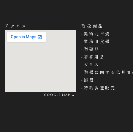
アクセス
取扱商品
-美術九谷焼
-業務用食器
-陶磁器
-贈答用品
-ガラス
-陶器に関する仏具用
-漆器
-特約製造販売
Google MAP →