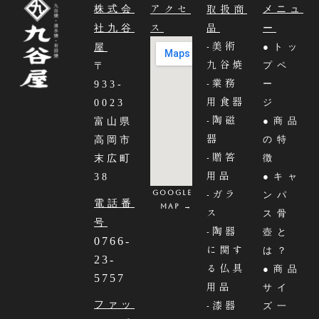
アクセ
取扱商
株式会
メニュ
ス
品
社九谷
ー
-美術
●トッ
屋
九谷焼
プペ
〒
-業務
ー
933-
用食器
ジ
0023
-陶磁
●商品
富山県
器
の特
高岡市
-贈答
徴
末広町
用品
●キャ
38
-ガラ
Google
ンパ
電話番
MAP →
ス
ス骨
号
-陶器
壺と
0766-
に関す
は？
23-
る仏具
●商品
5757
用品
サイ
-漆器
ファッ
ズ一