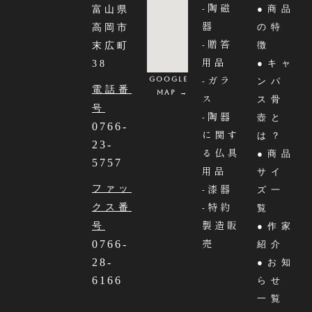
-陶磁
●商品
富山県
器
の特
高岡市
-贈答
徴
末広町
用品
●キャ
38
-ガラ
Google
ンパ
電話番
MAP →
ス
ス骨
号
-陶器
壺と
0766-
に関す
は？
23-
る仏具
●商品
5757
用品
サイ
-漆器
ファッ
ズ一
-特約
クス番
覧
製造販
号
●作家
売
0766-
紹介
28-
●お知
6166
らせ
一覧