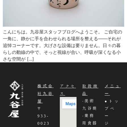
こんにちは。九谷屋スタッフブログへようこそ。 ご自宅の
一角に、静かに手を合わせられる場所を整える——それが
追悼コーナーです。大げさな設備は要りません。日々の暮
らしの動線の中で、そっと視線が合い、呼吸が深くなる小
さな空間が […]
アクセ
取扱商
株式会
メニュ
ス
品
社九谷
ー
-美術
●トッ
屋
九谷焼
プペ
〒
-業務
ー
933-
用食器
ジ
0023