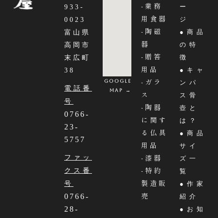
-業務
ー
933-
用食器
ジ
0023
-陶磁
●商品
富山県
器
の特
高岡市
-贈答
徴
末広町
用品
●キャ
38
-ガラ
Google
ンパ
電話番
MAP →
ス
ス骨
号
-陶器
壺と
0766-
に関す
は？
23-
る仏具
●商品
5757
用品
サイ
-漆器
ファッ
ズ一
-特約
クス番
覧
製造販
号
●作家
売
0766-
紹介
28-
●お知