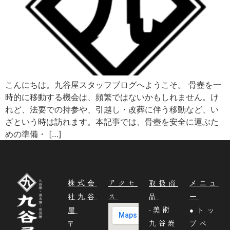
こんにちは。九谷屋スタッフブログへようこそ。 骨壺を一
時的に移動する機会は、頻繁ではないかもしれません。け
れど、法要での持参や、引越し・改葬に伴う移動など、い
ざという時は訪れます。本記事では、骨壺を安全に運ぶた
めの準備・ […]
アクセ
取扱商
株式会
メニュ
ス
品
社九谷
ー
-美術
●トッ
屋
九谷焼
プペ
〒