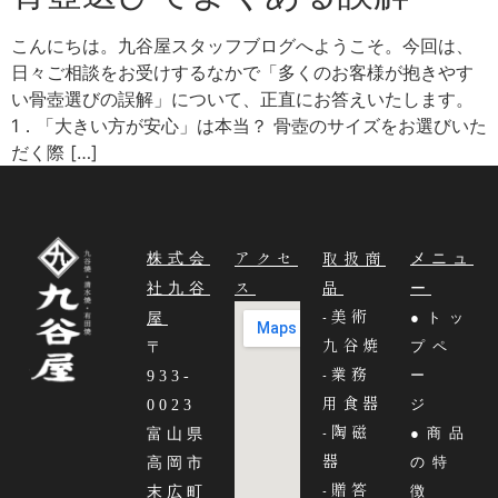
こんにちは。九谷屋スタッフブログへようこそ。今回は、
日々ご相談をお受けするなかで「多くのお客様が抱きやす
い骨壺選びの誤解」について、正直にお答えいたします。
1．「大きい方が安心」は本当？ 骨壺のサイズをお選びいた
だく際 […]
アクセ
取扱商
株式会
メニュ
ス
品
社九谷
ー
-美術
●トッ
屋
九谷焼
プペ
〒
-業務
ー
933-
用食器
ジ
0023
-陶磁
●商品
富山県
器
の特
高岡市
-贈答
徴
末広町