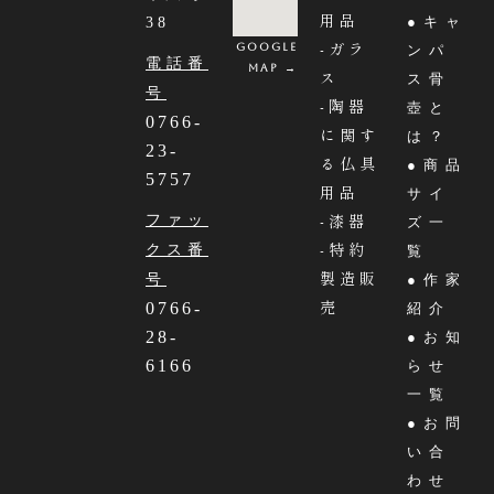
用品
●キャ
38
-ガラ
Google
ンパ
電話番
MAP →
ス
ス骨
号
-陶器
壺と
0766-
に関す
は？
23-
る仏具
●商品
5757
用品
サイ
-漆器
ファッ
ズ一
-特約
クス番
覧
製造販
号
●作家
売
0766-
紹介
28-
●お知
6166
らせ
一覧
●お問
い合
わせ