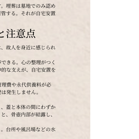
す。埋葬は墓地でのみ認め
保管する。それが自宅安置
と注意点
は、故人を身近に感じられ
ができる。心の整理がつく
神的な支えが、自宅安置を
管理費や永代供養料が必
費は発生しません。
く、蓋と本体の間にわずか
くと、骨壺内部が結露し、
く。台所や風呂場などの水
。