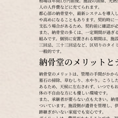
相場は年間1万円前後。施設の清掃、光熱
人の人件費などに充てられます。
都心部の納骨堂や、最新システムを導入
や高めになることもあります。契約時に
支払う場合があるため、契約前に確認が
また、納骨堂の多くは、一定期間が過ぎる
組みです。個別に安置される期間は、施
三回忌、三十三回忌など、区切りのタイ
一般的です。
納骨堂のメリットと
納骨堂のメリットは、管理の手間がかか
墓石の掃除、草むしり、水やり。こうし
あるため、天候に左右されず、いつでも
体の不自由な方にも優しい環境です。
また、承継者が要らない点も大きい。納
ついています。施設側が遺骨を管理し、
跡継ぎがいない家庭でも安心です。