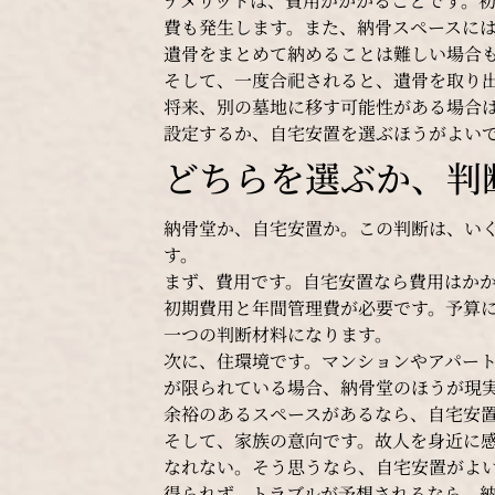
デメリットは、費用がかかることです。
費も発生します。また、納骨スペースに
遺骨をまとめて納めることは難しい場合
そして、一度合祀されると、遺骨を取り
将来、別の墓地に移す可能性がある場合
設定するか、自宅安置を選ぶほうがよい
どちらを選ぶか、判
納骨堂か、自宅安置か。この判断は、い
す。
まず、費用です。自宅安置なら費用はか
初期費用と年間管理費が必要です。予算
一つの判断材料になります。
次に、住環境です。マンションやアパー
が限られている場合、納骨堂のほうが現
余裕のあるスペースがあるなら、自宅安
そして、家族の意向です。故人を身近に
なれない。そう思うなら、自宅安置がよ
得られず、トラブルが予想されるなら、