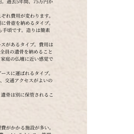
。過去5年間、75万円か
れぞれ費用が変わります。
棚に骨壺を納めるタイプ。
とも手頃です。造りは簡素
ースがあるタイプ。費用は
族全員の遺骨を納めること
、家庭の仏壇に近い感覚で
ブースに運ばれるタイプ。
く、交通アクセスがよいの
。遺骨は別に保管されるこ
理費がかかる施設が多い。