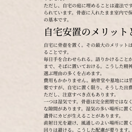
ただし、自宅の庭に埋めることは違法で
られています。骨壺に入れたまま室内で
の基本です。
自宅安置のメリット
自宅に骨壺を置く。その最大のメリット
ることです。
毎日手を合わせられる。語りかけること
まで、そばに置いておける。こうした精
選ぶ理由の多くを占めます。
費用もかかりません。納骨堂や墓地には
要ですが、自宅に置く限り、そうした出
ただし、注意すべき点もあります。
一つは湿気です。骨壺は完全密閉ではな
な隙間があります。湿気の多い場所に置
遺骨にカビが生えることがあります。
直射日光を避け、風通しのよい場所に置
回りは避ける。こうした配慮が要ります