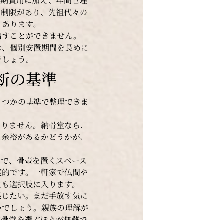
初期費用に加え、年間管理
は制限があり、先祖代々の
もあります。
出すことができません。
は、個別安置期間を長めに
でしょう。
断の基準
くつかの基準で整理できま
かりません。納骨堂なら、
に余裕があるかどうかが、
トで、骨壺を置くスペース
実的です。一軒家で仏間や
置も選択肢に入ります。
感じたい。まだ手放す気に
いでしょう。親族の理解が
納骨堂を選ぶほうが無難で