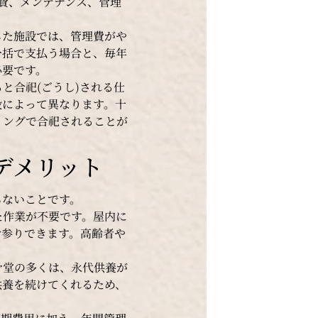
費、メンテナンス、管理
した施設では、管理費がや
一括で支払う場合と、毎年
必要です。
と合祀(ごうし)される仕
設によって異なります。十
ミングで合祀されることが
デメリット
らないことです。
た作業が不要です。屋内に
お参りできます。高齢者や
骨堂の多くは、永代供養が
供養を続けてくれるため、