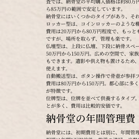
査では、納骨堂の平均購入価格は約80万円
ら85万円の範囲で安定しています。
納骨堂にはいくつかのタイプがあり、そ
ロッカー型は、コインロッカーのような
費用は20万円から80万円程度で、もっ
ですが、場所を取らず、管理も楽です。
仏壇型は、上段に仏壇、下段に納骨スペ
50万円から150万円。広めの空間で、家
もできます。遺影や供え物も置けるため
使えます。
自動搬送型は、ボタン操作で骨壺が参拝
費用は80万円から150万円。都心部に多
が特徴です。
位牌型は、位牌を並べて供養するタイプ
とが多く、費用は比較的安価です。
納骨堂の年間管理費
納骨堂には、初期費用とは別に、年間管