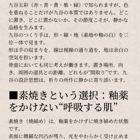
九谷五彩（赤・青・黄・紫・緑）で知られますが、色
を重ねることだけが九谷の本質ではありません。どこ
に置き、どこに置かないか。その節度こそが、静かな
品格を生みます。
九谷のつくり手は、形・線・地（素地や釉の白）を三
位一体で見ます。
形は手の収まりを、線は視線の通り道を、地は余白の
空気を担います。
骨壺においても同じ考えが働きます。置き場所、向
き、周囲の道具との距離。どれもが“間取り”です。九
谷の設計思想は、祈りの所作に静かに寄り添います。
■素焼きという選択：釉薬
をかけない“呼吸する肌”
素焼き（焼締め）は、釉薬をかけずに焼き締めた状態
です。
表面に微細な凹凸が残り、光をやわらかく受け止めま