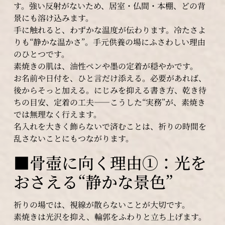
す。強い反射がないため、居室・仏間・本棚、どの背
景にも溶け込みます。
手に触れると、わずかな温度が伝わります。冷たさよ
りも“静かな温かさ”。手元供養の場にふさわしい理由
のひとつです。
素焼きの肌は、油性ペンや墨の定着が穏やかです。
お名前や日付を、ひと言だけ添える。必要があれば、
後からそっと加える。にじみを抑える書き方、乾き待
ちの目安、定着の工夫――こうした“実務”が、素焼き
では無理なく行えます。
名入れを大きく飾らないで済むことは、祈りの時間を
乱さないことにもつながります。
■骨壺に向く理由①：光を
おさえる“静かな景色”
祈りの場では、視線が散らないことが大切です。
素焼きは光沢を抑え、輪郭をふわりと立ち上げます。