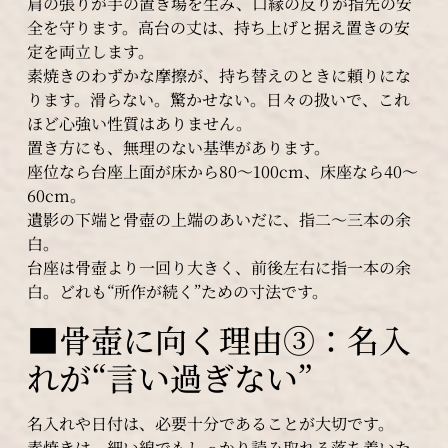
肩の張りが手の置き場を生み、口縁の反りが指先の安
全を守ります。高台の丈は、持ち上げと据え置きの安
定を両立します。
素焼きのわずかな摩擦が、持ち替えのときに頼りにな
ります。滑らない。驚かせない。日々の扱いで、これ
ほど心強い性質はありません。
置き方にも、無理のない基準があります。
座位なら台座上面が床から80〜100cm、床座なら40〜
60cm。
遺影の下端と骨壺の上端のあいだに、指二〜三本の余
白。
台座は骨壺より一回り大きく、前後左右に指一本の余
白。どれも“所作が続く”ための寸法です。
■骨壺に向く理由③：名入
れが“言い過ぎない”
名入れや日付は、必要十分であることが大切です。
素焼きは、細い線でもしっかり読み取れる落ち着いた