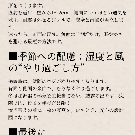
形をつくります。
直射を避け、壁から1〜2cm、側面に1cmほどの通気を
残す。耐震は外せるジェルで。安全と清掃が両立しま
す。
迷ったら、正面に戻す。角度は“半歩”だけ。賑やかさ
を避ける最短の方法です。
■季節への配慮：湿度と風
の“やり過ごし方”
梅雨時は、壁際の空気が滞りやすくなります。
背面と側面の余白で、むりなくやり過ごします。
冬は加湿器の蒸気を直接当てない。結露の出やすい窓
際では、位置を半歩だけ離す。
置き替えの前に一枚の写真を。戻すとき、安心の設計
図になります。
■最後に