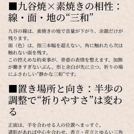
■九谷焼×素焼きの相性：
線・面・地の“三和”
九谷の線は、素焼きの地で音量が下がり、余韻だけが
残ります。
面（色）は、指三本幅を超えない。角に触れたら次は
触れない面を残す。
この控えめな約束事が、骨壺の表情を整えます。加飾
が働きすぎないぶん、形と余白が先に立つ。祈りの場
にふさわしい“静かな三和”です。
■置き場所と向き：半歩の
調整で“祈りやすさ”は変わ
る
正面は、手を合わせる人の位置へまっすぐ。
遺影があれば中心を合わせ、香立・花立とゆるい三角