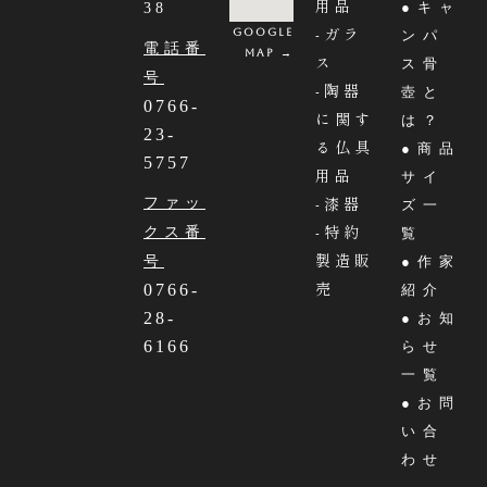
用品
●キャ
38
-ガラ
Google
ンパ
電話番
MAP →
ス
ス骨
号
-陶器
壺と
0766-
に関す
は？
23-
る仏具
●商品
5757
用品
サイ
-漆器
ファッ
ズ一
-特約
クス番
覧
製造販
号
●作家
売
0766-
紹介
28-
●お知
6166
らせ
一覧
●お問
い合
わせ