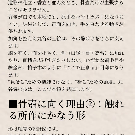
遺影や花立・香立と並んだとき、骨壺だけが主張する
ことはありません。
背景が白でも木地でも、派手なコントラストになりに
くい。結果として、正面を向き、手を合わせる動きが
保たれます。
加飾を控えた九谷の上絵は、その静けさをさらに支え
ます。
線を細く、面を小さく。角（口縁・肩・高台）に触れ
たり、面積を広げすぎたりしない。わずかな刷毛目や
線金が、拍子木のように「ここで止まる」目印になり
ます。
“見せる”ための装飾ではなく、“祈る”ための節度。九
谷焼の技は、ここで本領を発揮します。
■骨壺に向く理由②：触れ
る所作にかなう形
形は触覚の設計図です。