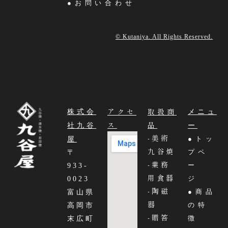
●お問い合わせ
© Kutaniya. All Rights Reserved.
アクセ
取扱商
株式会
メニュ
ス
品
社九谷
ー
-美術
●トッ
屋
九谷焼
プペ
〒
-業務
ー
933-
用食器
ジ
0023
-陶磁
●商品
富山県
器
の特
高岡市
-贈答
徴
末広町